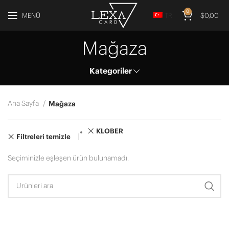
0
MENÜ
TR
$
0,00
Mağaza
Kategoriler
Ana Sayfa
Mağaza
KLÖBER
Filtreleri temizle
Seçiminizle eşleşen ürün bulunamadı.